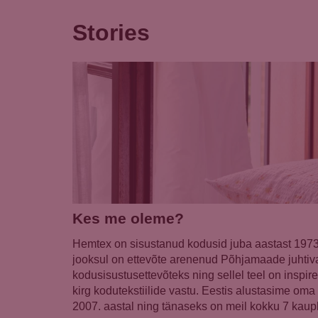
Stories
Kes me oleme?
Hemtex on sisustanud kodusid juba aastast 1973
jooksul on ettevõte arenenud Põhjamaade juhtiv
kodusisustusettevõteks ning sellel teel on inspir
kirg kodutekstiilide vastu. Eestis alustasime om
2007. aastal ning tänaseks on meil kokku 7 kaupl