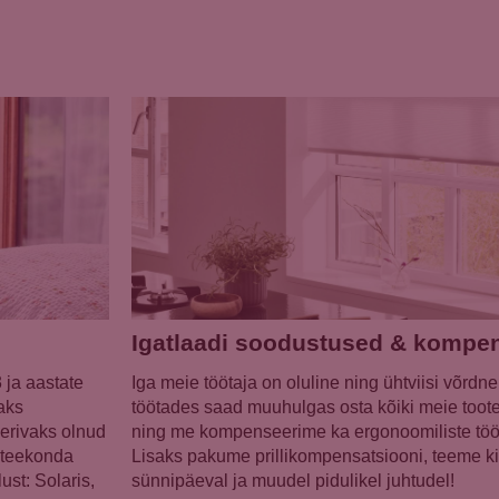
Igatlaadi soodustused & kompe
 ja aastate
Iga meie töötaja on oluline ning ühtviisi võrdn
aks
töötades saad muuhulgas osta kõiki meie toot
eerivaks olnud
ning me kompenseerime ka ergonoomiliste tööja
a teekonda
Lisaks pakume prillikompensatsiooni, teeme k
ust: Solaris,
sünnipäeval ja muudel pidulikel juhtudel!