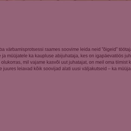
juba värbamisprotsessi raames soovime leida neid ”õigeid” töötaj
le ja müüjatele ka kaupluse abijuhataja, kes on igapäevatöös juh
et olukorras, mil vajame kasvõi uut juhatajat, on meil oma tiimi
e juures leiavad kõik soovijad alati uusi väljakutseid – ka müüj