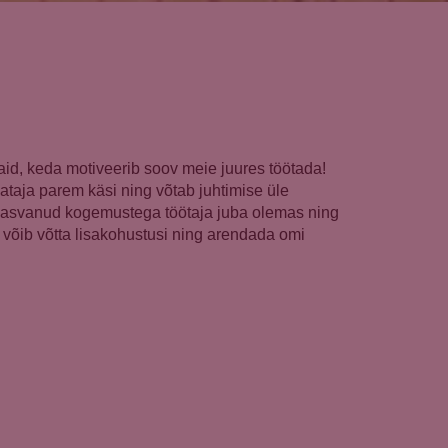
aid, keda motiveerib soov meie juures töötada!
ataja parem käsi ning võtab juhtimise üle
st kasvanud kogemustega töötaja juba olemas ning
a võib võtta lisakohustusi ning arendada omi