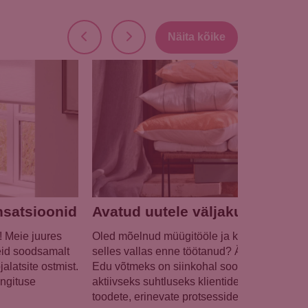
Näita kõike
nsatsioonid
Avatud uutele väljakutsetele
e! Meie juures
Oled mõelnud müügitööle ja klienditeenindus
eid soodsamalt
selles vallas enne töötanud? Ära muretse, se
latsite ostmist.
Edu võtmeks on siinkohal soov ja tahe õppi
ingituse
aktiivseks suhtluseks klientidega. Tööle asu
toodete, erinevate protsesside, meie seadmet