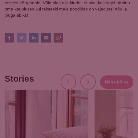
teistest kõrgemale. Võid alati olla kindel, et sinu kolleegid nii sinu
oma kaupluses kui teisteski meie poodides on vajadusel nõu ja
jõuga abiks!
Stories
Näita kõike