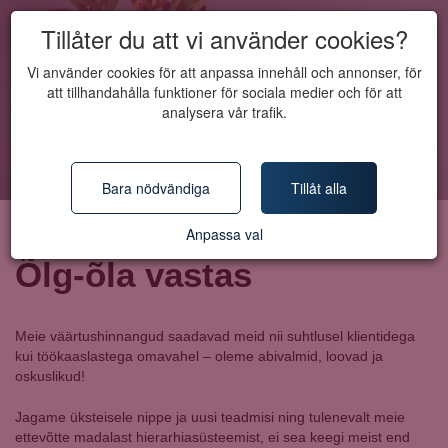
Tillåter du att vi använder cookies?
Vi använder cookies för att anpassa innehåll och annonser, för
att tillhandahålla funktioner för sociala medier och för att
analysera vår trafik.
Bara nödvändiga
Tillåt alla
Anpassa val
Õlg-õla vastas
Meie väärtushinnangud saadavad meid nii suhtlusel klientidega
kui töökaaslastega omavahel – oleme abivalmid, loovad ja
oskuslikud!
Jagame üksteisele nippe ja uusi teadmisi ning tulenevalt meie
ettevõtte madalast hierarhiasüsteemist, ei sea keegi meist end